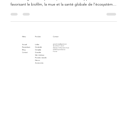
Découvrez comment créer un aquarium équilibré pour vos
crevettes grâce aux plantes, cachettes et supports naturels
favorisant le biofilm, la mue et la santé globale de l’écosystème
aquatique.
Menu
Produits
Contact
gioiashrimp@gmail.com
Accueil
Lollies
Tel : 09 55 71 35 47
Revendeurs
Gioiaballs
Adresse : 42 Rue Jean Huss
Blog
Gioiajelly
42000 Saint Etienne
France
Contact
Granulés
Sels minéraux
Produits naturels
Décors
Accessoires