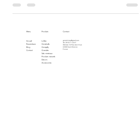
crevettes en aquarium.
Menu
Produits
Contact
gioiashrimp@gmail.com
Accueil
Lollies
Tel : 09 55 71 35 47
Revendeurs
Gioiaballs
Adresse : 42 Rue Jean Huss
Blog
Gioiajelly
42000 Saint Etienne
France
Contact
Granulés
Sels minéraux
Produits naturels
Décors
Accessoires