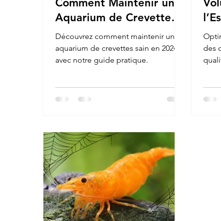
Comment Maintenir un
Vol
Aquarium de Crevettes
l’E
Sain en 2025
Cre
Découvrez comment maintenir un
Opti
aquarium de crevettes sain en 2024
des 
avec notre guide pratique.
quali
appr
comp