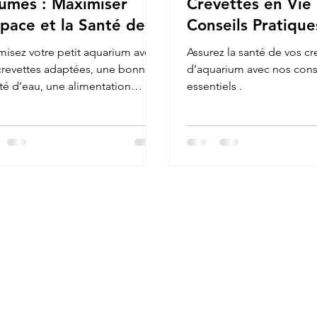
umes : Maximiser
Crevettes en Vie 
space et la Santé des
Conseils Pratique
vettes
misez votre petit aquarium avec
Assurez la santé de vos cr
crevettes adaptées, une bonne
d’aquarium avec nos cons
té d’eau, une alimentation
essentiels .
opriée et des équipements
acts