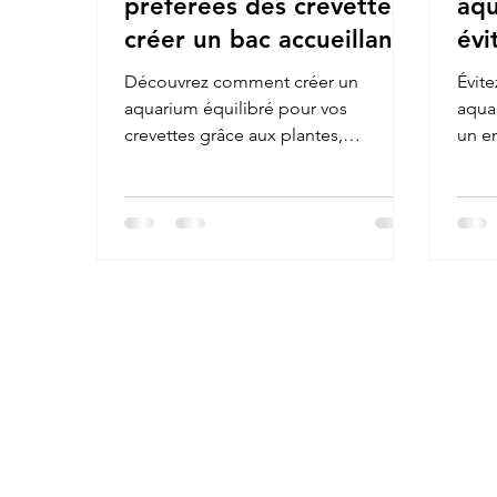
préférées des crevettes :
aqu
créer un bac accueillant
évi
et équilibré
vos
Découvrez comment créer un
Évite
aquarium équilibré pour vos
aquar
crevettes grâce aux plantes,
un e
cachettes et supports naturels
favorisant le biofilm, la mue et la
santé globale de l’écosystème
aquatique.