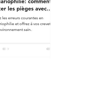
ariophilie: comment
ter les pièges avec
 crevettes
z les erreurs courantes en
iophilie et offrez à vos crevettes
nvironnement sain.