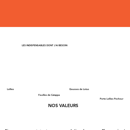
LES INDISPENSABLES DONT J'AI BESOIN
Lollies
Gousses de Lotus
Feuilles de Catappa
Porte Lollies Pecheur
NOS VALEURS