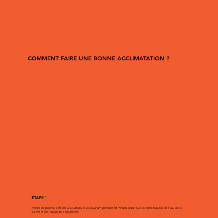
COMMENT FAIRE UNE BONNE ACCLIMATATION ?
ÉTAPE 1
Mettre les poches à flotter à la surface d’un aquarium pendant 30 minutes pour que les températures de l’eau de la
poche et de l’aquarium s’équilibrent.