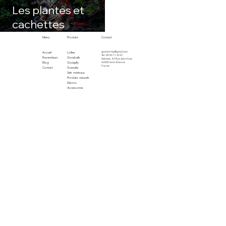
Les plantes et
cachettes
préférées des
Menu
Produits
Contact
crevettes : créer un
gioiashrimp@gmail.com
Accueil
Lollies
Tel : 09 55 71 35 47
Revendeurs
Gioiaballs
Adresse : 42 Rue Jean Huss
bac accueillant et
Blog
Gioiajelly
42000 Saint Etienne
France
Contact
Granulés
Sels minéraux
équilibré
Produits naturels
Décors
Accessoires