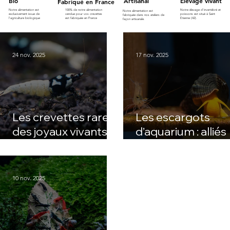
Bio
Artisanal
Elevage vivant
Fabriqué en France
Notre alimentation est
100% de notre alimentation
Notre élevage d'invertébré et
Notre alimentation est
exclusivement issue de
vendue pour vos crevettes
poissons est situé à Saint
fabriquée dans nos ateliers de
l'agriculture biologique
est fabriquée en France
Etienne (42).
façon artisanale.
24 nov. 2025
17 nov. 2025
Les crevettes rares :
Les escargots
des joyaux vivants
d’aquarium : alliés
pour les passionnés
discrets pour un
bac équilibré et
esthétique
10 nov. 2025