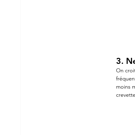
3. N
On croi
fréquent
moins m
crevette