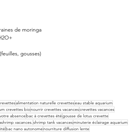
graines de moringa
KH2O+
feuilles, gousses)
revettes
alimentation naturelle crevettes
eau stable aquarium
um crevettes bio
nourrir crevettes vacances
crevettes vacances
votre absence
bac à crevettes été
gousse de lotus crevette
iashrimp vacances.
shrimp tank vacances
minuterie éclairage aquarium
été
bac nano autonome
nourriture diffusion lente