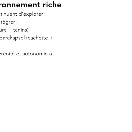
ironnement riche
inuent d’explorer, 
tégrer :
ture + tanins)
darakapsel
 (cachette + 
rénité et autonomie à 