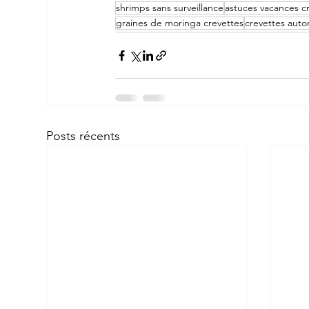
shrimps sans surveillance
astuces vacances c
graines de moringa crevettes
crevettes aut
Posts récents