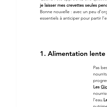
je laisser mes crevettes seules pen
Bonne nouvelle : avec un peu d’organ
essentiels à anticiper pour partir l’e
1. Alimentation lente 
Pas bes
nourrit
progres
Les 
Gio
nourris
l’eau.
L
nutrime