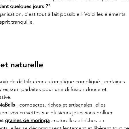
dant quelques jours ?"
isation, c’est tout à fait possible ! Voici les éléments 
sprit tranquille.
et naturelle
oin de distributeur automatique compliqué : certaines 
ures sont parfaites pour une diffusion douce et 
sive.
iaBalls
 : compactes, riches et artisanales, elles 
sent vos crevettes sur plusieurs jours sans polluer 
es 
graines de moringa
 : naturelles et riches en 
nts, elles se décomposent lentement et libèrent tout ce