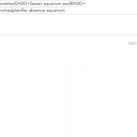
revettes
GH2O+
laisser aquarium seul
KH2O+
onomes
planifier absence aquarium