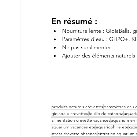
En résumé :
Nourriture lente : GioiaBalls, 
Paramètres d’eau : GH2O+, 
Ne pas suralimenter
Ajouter des éléments naturels (
produits naturels crevettes
paramètres eau c
gioiaballs crevettes
feuille de catappa
aquari
alimentation crevette vacances
aquarium en 
aquarium vacances été
aquariophilie été
gio
stress crevette absence
entretien aquarium 