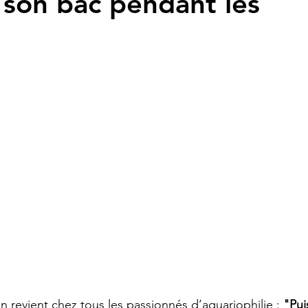
r son bac pendant les
 revient chez tous les passionnés d’aquariophilie : 
"Pui