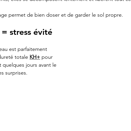
age permet de bien doser et de garder le sol propre.
 = stress évité
’eau est parfaitement 
dureté totale 
KH+
 pour 
t quelques jours avant le 
s surprises.