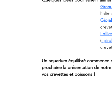
Quelques idées pour varier l’alime
Granu
l'ali
GioiaB
crevet
Lollie
(
spiru
crevet
Un aquarium équilibré commence pa
prochaine la présentation de notre
vos crevettes et poissons !