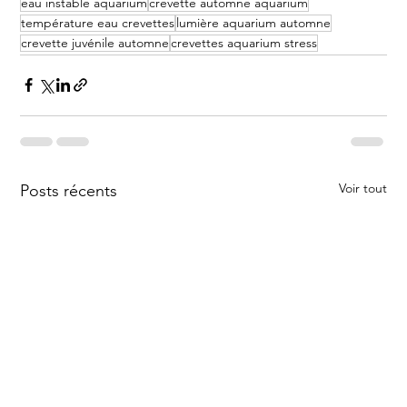
eau instable aquarium
crevette automne aquarium
température eau crevettes
lumière aquarium automne
crevette juvénile automne
crevettes aquarium stress
Voir tout
Posts récents