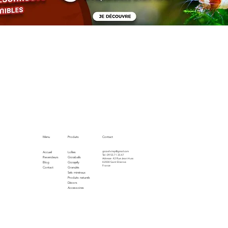
Menu
Produits
Contact
gioiashrimp@gmail.com
Accueil
Lollies
Tel : 09 55 71 35 47
Revendeurs
Gioiaballs
Adresse : 42 Rue Jean Huss
Blog
Gioiajelly
42000 Saint Etienne
France
Contact
Granulés
Sels minéraux
Produits naturels
Décors
Accessoires