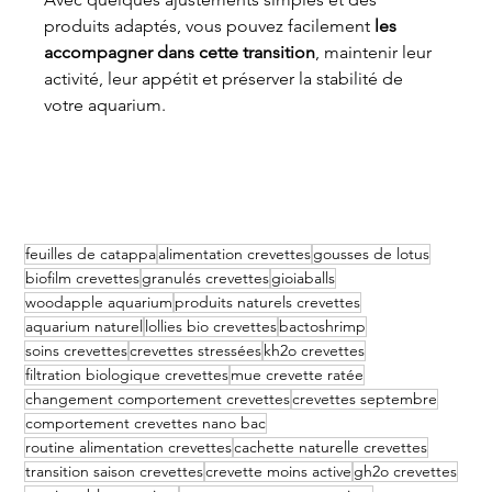
produits adaptés, vous pouvez facilement 
les 
accompagner dans cette transition
, maintenir leur 
activité, leur appétit et préserver la stabilité de 
votre aquarium.
feuilles de catappa
alimentation crevettes
gousses de lotus
biofilm crevettes
granulés crevettes
gioiaballs
woodapple aquarium
produits naturels crevettes
aquarium naturel
lollies bio crevettes
bactoshrimp
soins crevettes
crevettes stressées
kh2o crevettes
filtration biologique crevettes
mue crevette ratée
changement comportement crevettes
crevettes septembre
comportement crevettes nano bac
routine alimentation crevettes
cachette naturelle crevettes
transition saison crevettes
crevette moins active
gh2o crevettes