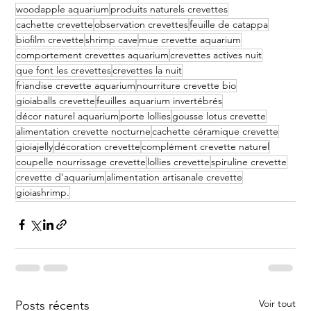
woodapple aquarium
produits naturels crevettes
cachette crevette
observation crevettes
feuille de catappa
biofilm crevette
shrimp cave
mue crevette aquarium
comportement crevettes aquarium
crevettes actives nuit
que font les crevettes
crevettes la nuit
friandise crevette aquarium
nourriture crevette bio
gioiaballs crevette
feuilles aquarium invertébrés
décor naturel aquarium
porte lollies
gousse lotus crevette
alimentation crevette nocturne
cachette céramique crevette
gioiajelly
décoration crevette
complément crevette naturel
coupelle nourrissage crevette
lollies crevette
spiruline crevette
crevette d’aquarium
alimentation artisanale crevette
gioiashrimp.
Voir tout
Posts récents