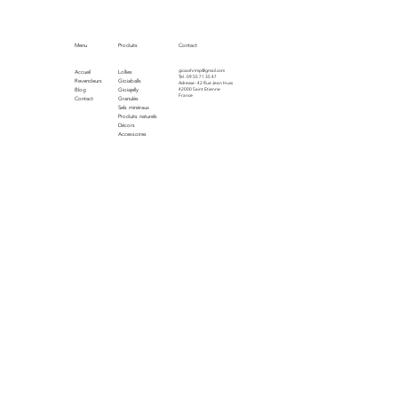
Menu
Produits
Contact
gioiashrimp@gmail.com
Accueil
Lollies
Tel : 09 55 71 35 47
Revendeurs
Gioiaballs
Adresse : 42 Rue Jean Huss
Blog
Gioiajelly
42000 Saint Etienne
France
Contact
Granulés
Sels minéraux
Produits naturels
Décors
Accessoires