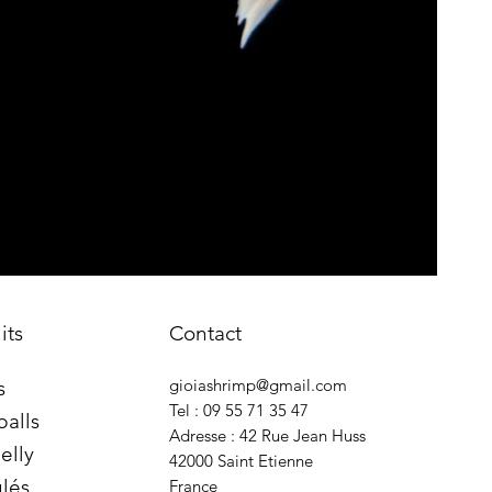
its
Contact
gioiashrimp@gmail.com
s
Tel : 09 55 71 35 47
balls
Adresse : 42 Rue Jean Huss
elly
42000 Saint Etienne
lés
France