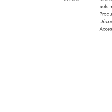
Sels 
Produ
Décor
Acces