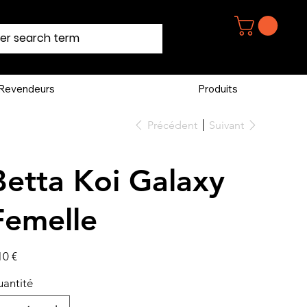
Revendeurs
Produits
Précédent
Suivant
Betta Koi Galaxy
Femelle
10 €
antité