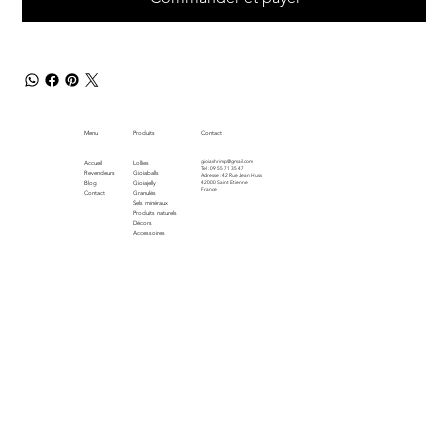
Menu
Produits
Contact
gioiashrimp@gmail.com
Accueil
Lollies
Tel : 09 55 71 35 47
Revendeurs
Gioiaballs
Adresse : 42 Rue Jean Huss
Blog
Gioiajelly
42000 Saint Etienne
France
Contact
Granulés
Sels minéraux
Produits naturels
Décors
Accessoires