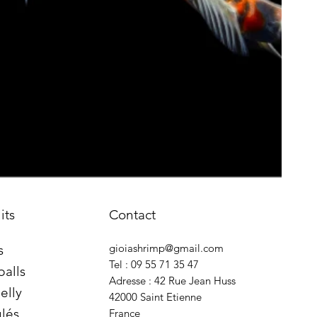
its
Contact
gioiashrimp@gmail.com
s
Tel : 09 55 71 35 47
balls
Adresse : 42 Rue Jean Huss
elly
42000 Saint Etienne
lés
France