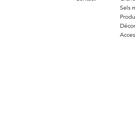
Sels 
Produ
Décor
Acces