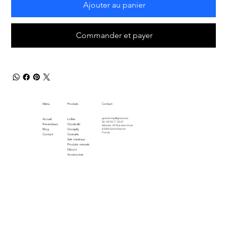
Ajouter au panier
Commander et payer
Menu
Produits
Contact
gioiashrimp@gmail.com
Accueil
Lollies
Tel : 09 55 71 35 47
Revendeurs
Gioiaballs
Adresse : 42 Rue Jean Huss
Blog
Gioiajelly
42000 Saint Etienne
France
Contact
Granulés
Sels minéraux
Produits naturels
Décors
Accessoires