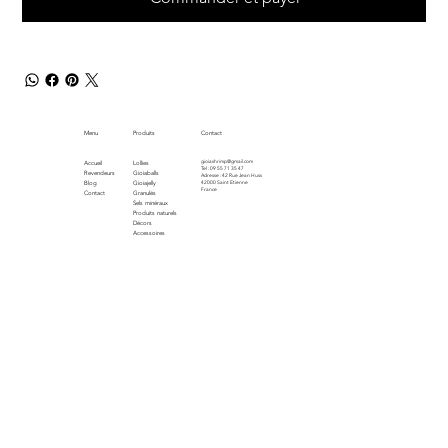
Menu
Produits
Contact
gioiashrimp@gmail.com
Accueil
Lollies
Tel : 09 55 71 35 47
Revendeurs
Gioiaballs
Adresse : 42 Rue Jean Huss
Blog
Gioiajelly
42000 Saint Etienne
France
Contact
Granulés
Sels minéraux
Produits naturels
Décors
Accessoires