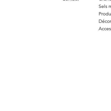
Sels 
Produ
Décor
Acces