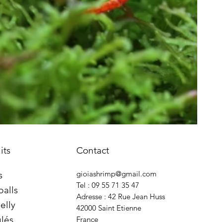
its
Contact
gioiashrimp@gmail.com
s
Tel : 09 55 71 35 47
balls
Adresse : 42 Rue Jean Huss
elly
42000 Saint Etienne
lés
France