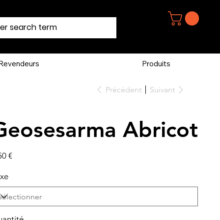
Revendeurs
Produits
Précédent
Suivant
Geosesarma Abricot
50 €
xe
antité