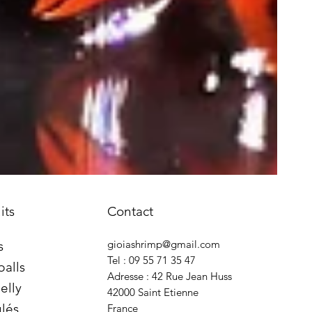
its
Contact
gioiashrimp@gmail.com
s
Tel : 09 55 71 35 47
balls
Adresse : 42 Rue Jean Huss
elly
42000 Saint Etienne
lés
France