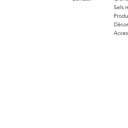
Sels 
Produ
Décor
Acces