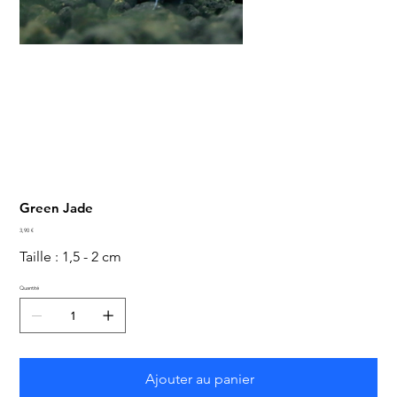
Green Jade
Prix
3,90 €
Taille : 1,5 - 2 cm
Quantité
Ajouter au panier