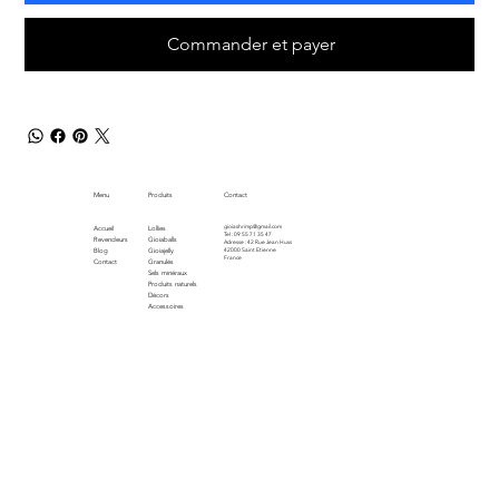
Commander et payer
Menu
Produits
Contact
gioiashrimp@gmail.com
Accueil
Lollies
Tel : 09 55 71 35 47
Revendeurs
Gioiaballs
Adresse : 42 Rue Jean Huss
Blog
Gioiajelly
42000 Saint Etienne
France
Contact
Granulés
Sels minéraux
Produits naturels
Décors
Accessoires