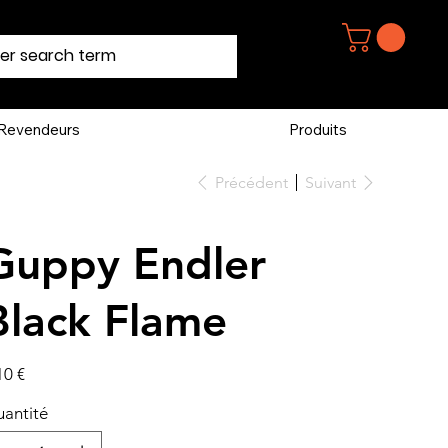
Revendeurs
Produits
Précédent
Suivant
Guppy Endler
Black Flame
10 €
antité