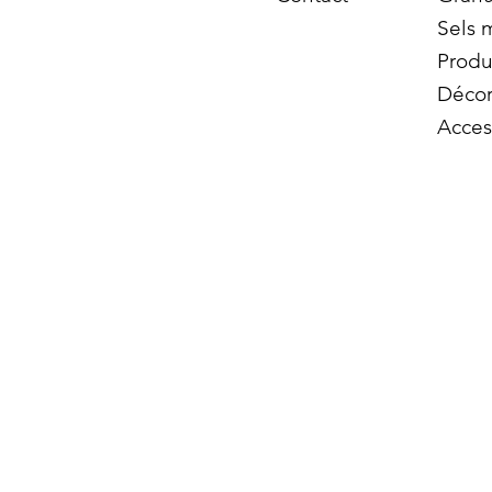
Sels 
Produ
Décor
Acces