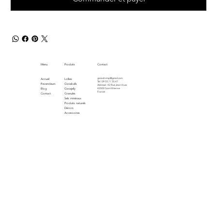
Menu
Produits
Contact
gioiashrimp@gmail.com
Accueil
Lollies
Tel : 09 55 71 35 47
Revendeurs
Gioiaballs
Adresse : 42 Rue Jean Huss
Blog
Gioiajelly
42000 Saint Etienne
France
Contact
Granulés
Sels minéraux
Produits naturels
Décors
Accessoires