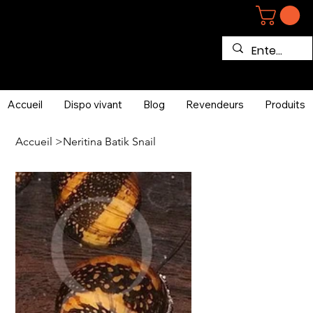
Accueil
Dispo vivant
Blog
Revendeurs
Produits
Accueil
>
Neritina Batik Snail