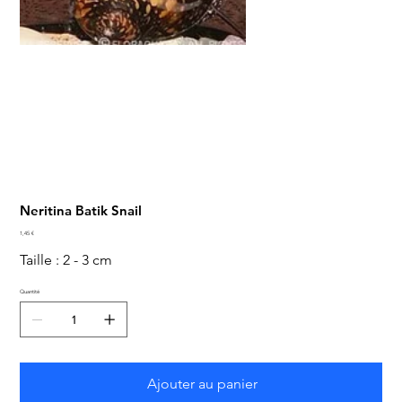
Neritina Batik Snail
Prix
1,45 €
Taille : 2 - 3 cm
Quantité
Ajouter au panier