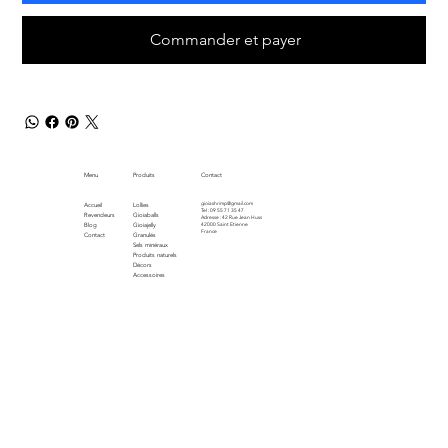
Commander et payer
Menu
Produits
Contact
gioiashrimp@gmail.com
Accueil
Lollies
Tel : 09 55 71 35 47
Revendeurs
Gioiaballs
Adresse : 42 Rue Jean Huss
Blog
Gioiajelly
42000 Saint Etienne
France
Contact
Granulés
Sels minéraux
Produits naturels
Décors
Accessoires