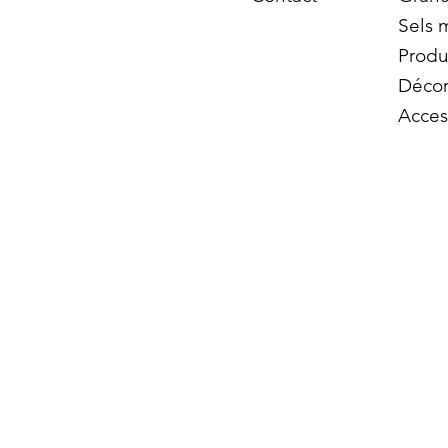
Sels 
Produ
Décor
Acces