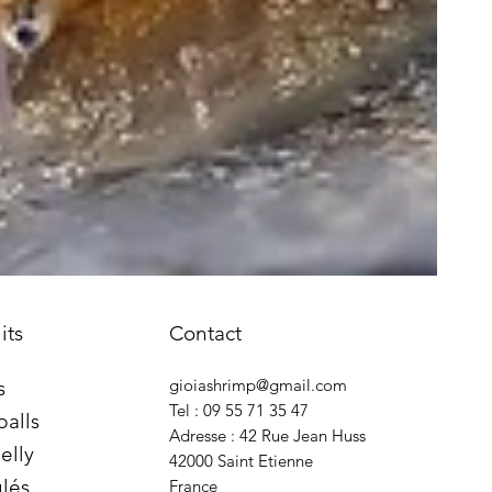
its
Contact
gioiashrimp@gmail.com
s
Tel : 09 55 71 35 47
balls
Adresse : 42 Rue Jean Huss
elly
42000 Saint Etienne
lés
France