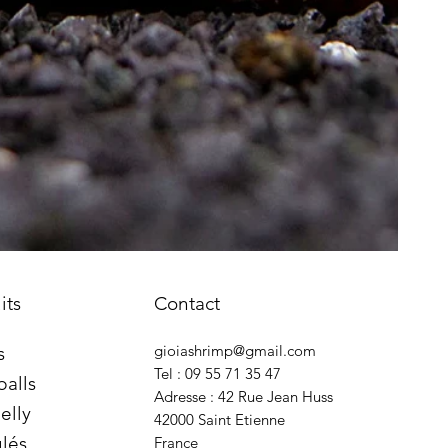
its
Contact
gioiashrimp@gmail.com
s
Tel : 09 55 71 35 47
balls
Adresse : 42 Rue Jean Huss
elly
42000 Saint Etienne
lés
France