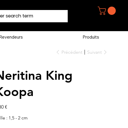
Revendeurs
Produits
Précédent
Suivant
Neritina King
Koopa
80 €
lle : 1,5 - 2 cm