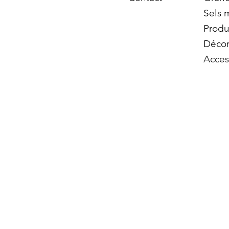
Sels 
Produ
Décor
Acces