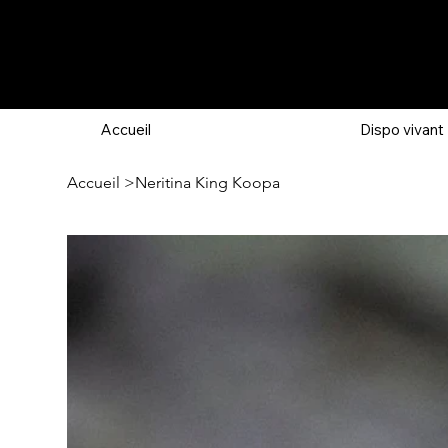
Accueil
Dispo vivant
Accueil
>
Neritina King Koopa