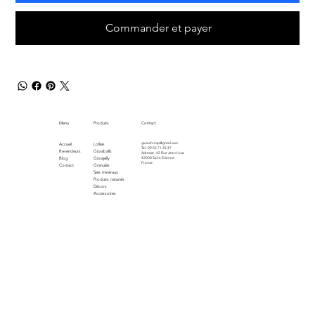
Commander et payer
Menu
Produits
Contact
gioiashrimp@gmail.com
Accueil
Lollies
Tel : 09 55 71 35 47
Revendeurs
Gioiaballs
Adresse : 42 Rue Jean Huss
Blog
Gioiajelly
42000 Saint Etienne
France
Contact
Granulés
Sels minéraux
Produits naturels
Décors
Accessoires