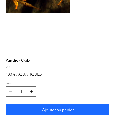
Panther Crab
Prix
6,75 €
100% AQUATIQUES
Quantité
Ajouter au panier