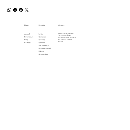
Menu
Produits
Contact
gioiashrimp@gmail.com
Accueil
Lollies
Tel : 09 55 71 35 47
Revendeurs
Gioiaballs
Adresse : 42 Rue Jean Huss
Blog
Gioiajelly
42000 Saint Etienne
France
Contact
Granulés
Sels minéraux
Produits naturels
Décors
Accessoires