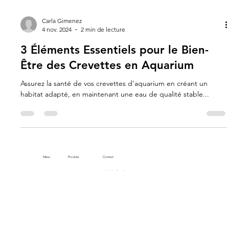
Carla Gimenez
4 nov. 2024
2 min de lecture
3 Éléments Essentiels pour le Bien-
Être des Crevettes en Aquarium
Assurez la santé de vos crevettes d’aquarium en créant un
habitat adapté, en maintenant une eau de qualité stable...
Menu
Produits
Contact
gioiashrimp@gmail.com
Accueil
Lollies
Tel : 09 55 71 35 47
Revendeurs
Gioiaballs
Adresse : 42 Rue Jean Huss
Blog
Gioiajelly
42000 Saint Etienne
France
Contact
Granulés