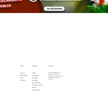
Menu
Produits
Contact
gioiashrimp@gmail.com
Accueil
Lollies
Tel : 09 55 71 35 47
Revendeurs
Gioiaballs
Adresse : 42 Rue Jean Huss
Blog
Gioiajelly
42000 Saint Etienne
France
Contact
Granulés
Sels minéraux
Produits naturels
Décors
Accessoires