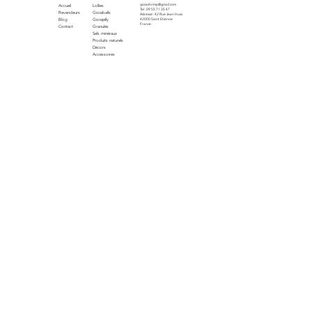
Menu
Produits
Contact
gioiashrimp@gmail.com
Accueil
Lollies
Tel : 09 55 71 35 47
Revendeurs
Gioiaballs
Adresse : 42 Rue Jean Huss
Blog
Gioiajelly
42000 Saint Etienne
France
Contact
Granulés
Sels minéraux
Produits naturels
Décors
Accessoires