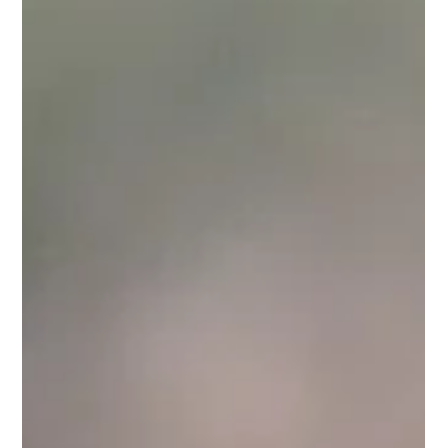
Carla Gimenez
27 janv. 2025
2 min de lecture
Les crevettes pondent-elles des œufs?
Tout savoir sur leur reproduction
Découvrez tout sur la reproduction des crevettes d’aquarium.