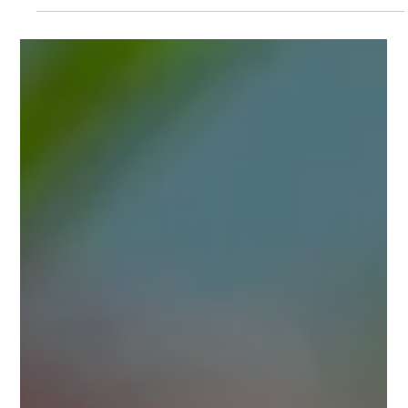
Carla Gimenez
21 avr. 2025
2 min de lecture
Le Printemps et son Impact sur les
Crevettes en Aquarium
Découvrez l’impact du printemps sur les crevettes en aquarium
: température, reproduction, alimentation et entretien.