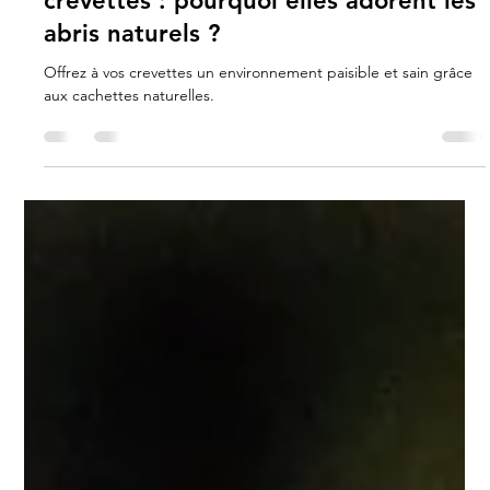
Carla Gimenez
9 juin 2025
2 min de lecture
Les meilleures cachettes pour
crevettes : pourquoi elles adorent les
abris naturels ?
Offrez à vos crevettes un environnement paisible et sain grâce
aux cachettes naturelles.