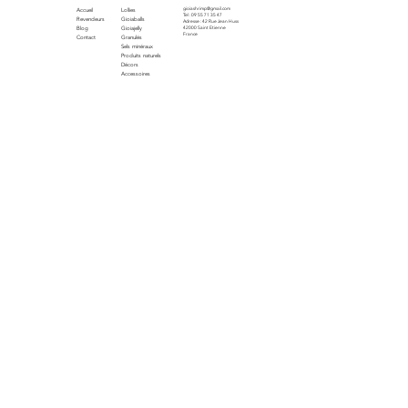
Menu
Produits
Contact
gioiashrimp@gmail.com
Accueil
Lollies
Tel : 09 55 71 35 47
Revendeurs
Gioiaballs
Adresse : 42 Rue Jean Huss
Blog
Gioiajelly
42000 Saint Etienne
France
Contact
Granulés
Sels minéraux
Produits naturels
Décors
Accessoires