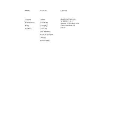
Menu
Produits
Contact
gioiashrimp@gmail.com
Accueil
Lollies
Tel : 09 55 71 35 47
Revendeurs
Gioiaballs
Adresse : 42 Rue Jean Huss
Blog
Gioiajelly
42000 Saint Etienne
France
Contact
Granulés
Sels minéraux
Produits naturels
Décors
Accessoires