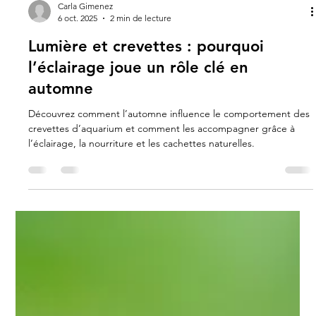
Carla Gimenez
6 oct. 2025
2 min de lecture
Lumière et crevettes : pourquoi
l’éclairage joue un rôle clé en
automne