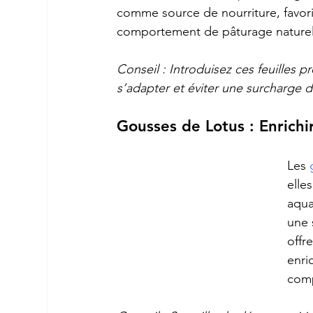
comme source de nourriture, favori
comportement de pâturage naturel
Conseil : Introduisez ces feuilles 
s’adapter et éviter une surcharge 
Gousses de Lotus : Enrichi
Les 
elle
aqua
une 
offr
enri
comp