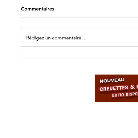
Commentaires
Rédigez un commentaire...
Les crevettes rares : des
Les
joyaux vivants pour les
all
passionnés
équ