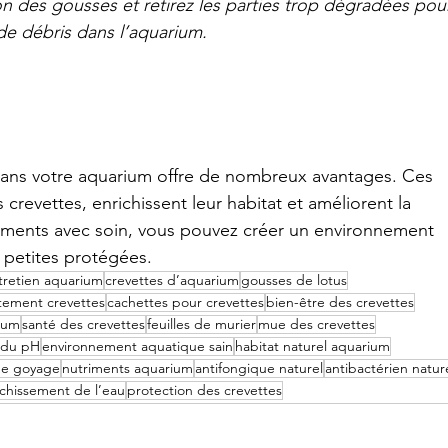
on des gousses et retirez les parties trop dégradées pou
de débris dans l’aquarium.
 dans votre aquarium offre de nombreux avantages. Ces 
crevettes, enrichissent leur habitat et améliorent la 
éléments avec soin, vous pouvez créer un environnement 
s petites protégées.
tretien aquarium
crevettes d’aquarium
gousses de lotus
ement crevettes
cachettes pour crevettes
bien-être des crevettes
ium
santé des crevettes
feuilles de murier
mue des crevettes
n du pH
environnement aquatique sain
habitat naturel aquarium
 de goyage
nutriments aquarium
antifongique naturel
antibactérien natur
ichissement de l’eau
protection des crevettes