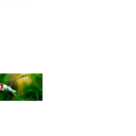
hettes
ettes :
illant et