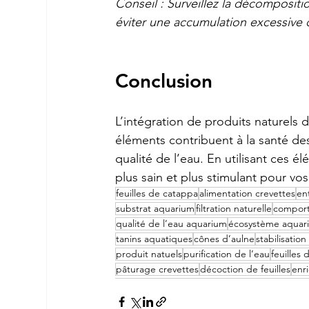
Conseil : Surveillez la décompositi
éviter une accumulation excessive 
Conclusion
L’intégration de produits naturels
éléments contribuent à la santé des 
qualité de l’eau. En utilisant ces 
plus sain et plus stimulant pour vo
feuilles de catappa
alimentation crevettes
en
substrat aquarium
filtration naturelle
comport
qualité de l’eau aquarium
écosystème aquar
tanins aquatiques
cônes d’aulne
stabilisatio
produit natuels
purification de l’eau
feuilles
pâturage crevettes
décoction de feuilles
enr