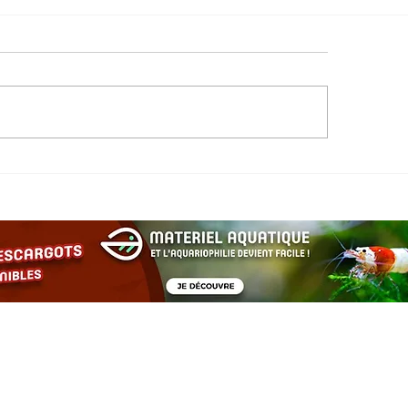
 escargots d’aquarium :
Les plantes et cac
iés discrets pour un bac
préférées des crev
ilibré et esthétique
créer un bac accue
équilibré