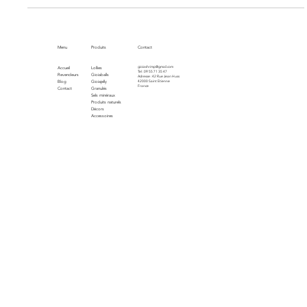
les crevettes d’aquarium ?
Découvrez comment créer un aquarium harmonieux où
crevettes et poissons cohabitent en toute sérénité.
Menu
Produits
Contact
gioiashrimp@gmail.com
Accueil
Lollies
Tel : 09 55 71 35 47
Revendeurs
Gioiaballs
Adresse : 42 Rue Jean Huss
Blog
Gioiajelly
42000 Saint Etienne
France
Contact
Granulés
Sels minéraux
Produits naturels
Décors
Accessoires