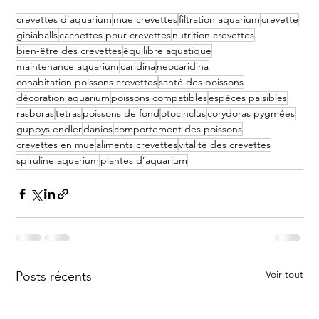
crevettes d’aquarium
mue crevettes
filtration aquarium
crevette
gioiaballs
cachettes pour crevettes
nutrition crevettes
bien-être des crevettes
équilibre aquatique
maintenance aquarium
caridina
neocaridina
cohabitation poissons crevettes
santé des poissons
décoration aquarium
poissons compatibles
espèces paisibles
rasboras
tetras
poissons de fond
otocinclus
corydoras pygmées
guppys endler
danios
comportement des poissons
crevettes en mue
aliments crevettes
vitalité des crevettes
spiruline aquarium
plantes d’aquarium
Voir tout
Posts récents