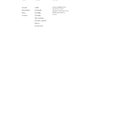
gioiashrimp@gmail.com
Accueil
Lollies
Tel : 09 55 71 35 47
Revendeurs
Gioiaballs
Adresse : 42 Rue Jean Huss
Blog
Gioiajelly
42000 Saint Etienne
France
Contact
Granulés
Sels minéraux
Produits naturels
Décors
Accessoires