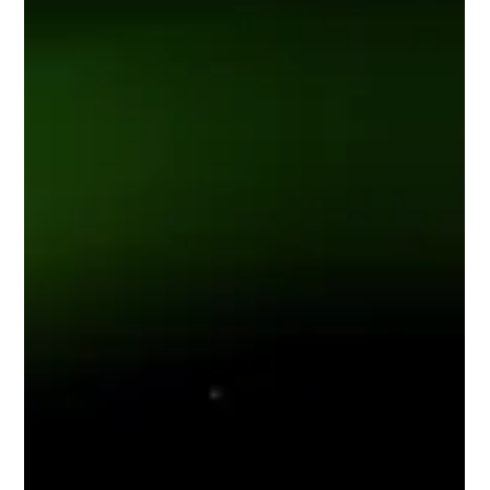
Carla Gimenez
20 oct. 2025
1 min de lecture
Automne : comment préparer vos
crevettes à une reproduction
optimale cet hiver ?
Découvrez comment soutenir la reproduction des crevettes
d’aquarium en automne avec des refuges naturels, une
alimentation bio et des soins adaptés pour un bac sain et actif.