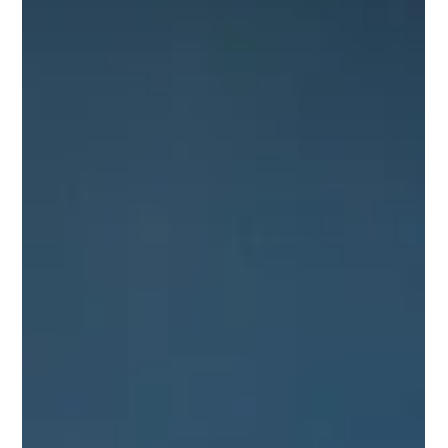
Comment soutenir la santé des
crevettes en hiver grâce à
l’alimentation
Préparez votre aquarium pour l’hiver et boostez la santé de vos
crevettes grâce à des conseils simples et une alimentation bio
variée : spiruline, moringa, pollen, feuilles naturelles et astuces
d’aquariophilie.