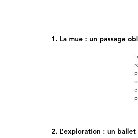
1. La mue : un passage ob
L
r
p
e
e
p
2. L’exploration : un ballet