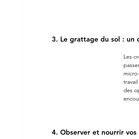
3. Le grattage du sol : u
Les cr
passen
micro-
travai
des op
encour
4. Observer et nourrir vos