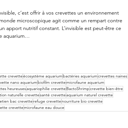
visible, c’est offrir à vos crevettes un environnement 
e monde microscopique agit comme un rempart contre 
n apport nutritif constant. L’invisible est peut-être ce 
tre aquarium…
ette crevette
écosystème aquarium
bactéries aquarium
crevettes naines
evette nano aquarium
biofilm crevette
microfaune aquarium
ttes heureuses
aquariophilie crevette
BactoShrimp
crevette bien-être
tion naturelle crevette
santé crevette
aquarium naturel crevette
etien bac crevette
refuge crevette
nourriture bio crevette
ette crevette
microfaune eau douce