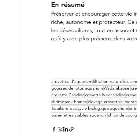
En résumé
Préserver et encourager cette vie in
riche, autonome et protecteur. C
les déséquilibres, tout en assurant u
qu’il y a de plus précieux dans vo
crevettes d’aquarium
filtration naturelle
cach
gousses de lotus aquarium
Wadarakapsel
cr
crevette Caridina
crevette Neocaridina
creve
shrimptank France
élevage crevette
alimenta
équilibre bac
cycle biologique aquarium
entr
paramètres stables aquarium
chips de courg