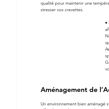
qualité pour maintenir une tempéra
stresser vos crevettes.
• 
a
N
q
A
s
G
vo
Aménagement de l’A
Un environnement bien aménagé sti