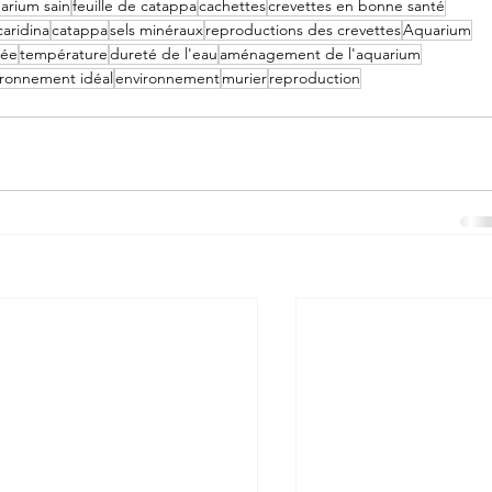
arium sain
feuille de catappa
cachettes
crevettes en bonne santé
aridina
catappa
sels minéraux
reproductions des crevettes
Aquarium
tée
température
dureté de l'eau
aménagement de l'aquarium
ironnement idéal
environnement
murier
reproduction