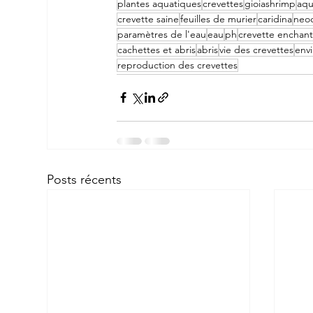
plantes aquatiques
crevettes
gioiashrimp
aqu
crevette saine
feuilles de murier
caridina
neoc
paramètres de l'eau
eau
ph
crevette enchan
cachettes et abris
abris
vie des crevettes
env
reproduction des crevettes
Posts récents