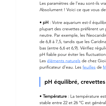
Les paramètres de l’eau sont-ils vr
Absolument ! Voici ce que vous dev
• 
pH
 : Votre aquarium est-il équili
plupart des crevettes préfèrent un
neutre. Par exemple, les Neocarid
de 6,8 à 7,5, tandis que les Caridi
bas (entre 6,6 et 6,9). Vérifiez rég
pH fiable pour éviter les fluctuation
Les 
éléments naturels
 de chez Gioi
purificateur d’eau. Les 
feuilles
 de 
M
pH équilibré, crevette
• 
Température
 : La température es
stable entre 22 et 26 °C est généra